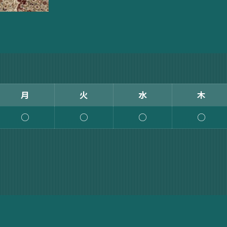
月
火
水
木
○
○
○
○